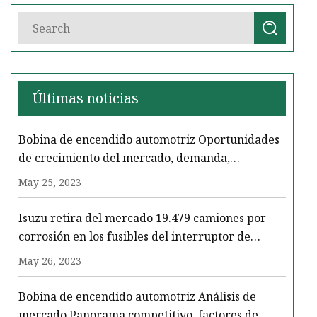
Últimas noticias
Bobina de encendido automotriz Oportunidades
de crecimiento del mercado, demanda,
tendencias, análisis de la industria y pronósticos
May 25, 2023
para 2032
Isuzu retira del mercado 19.479 camiones por
corrosión en los fusibles del interruptor de
encendido
May 26, 2023
Bobina de encendido automotriz Análisis de
mercado Panorama competitivo, factores de