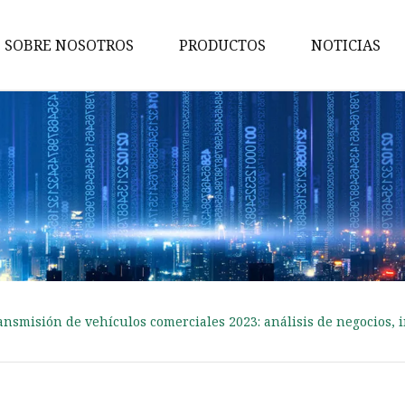
SOBRE NOSOTROS
PRODUCTOS
NOTICIAS
Bomba de agua
BUJIAS BOSCH
Bomba de aceite para Honda
Bujía para BMW
Árbol de levas
Bomba de aceite
Bomba de combustible
smisión de vehículos comerciales 2023: análisis de negocios, in
Cigüeñal
Bujías