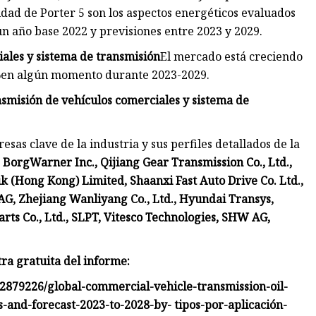
ilidad de Porter 5 son los aspectos energéticos evaluados
un año base 2022 y previsiones entre 2023 y 2029.
ales y sistema de transmisión
El mercado está creciendo
%
en algún momento durante 2023-2029.
smisión de vehículos comerciales y sistema de
sas clave de la industria y sus perfiles detallados de la
 BorgWarner Inc., Qijiang Gear Transmission Co., Ltd.,
k (Hong Kong) Limited, Shaanxi Fast Auto Drive Co. Ltd.,
G, Zhejiang Wanliyang Co., Ltd., Hyundai Transys,
ts Co., Ltd., SLPT, Vitesco Technologies, SHW AG,
tra gratuita del informe
:
2879226/global-commercial-vehicle-transmission-oil-
nd-forecast-2023-to-2028-by- tipos-por-aplicación-