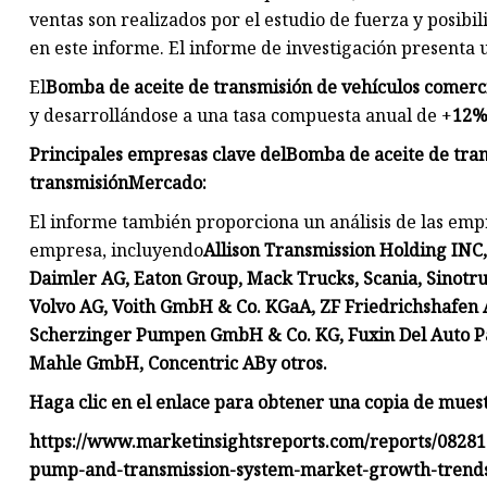
ventas son realizados por el estudio de fuerza y ​​posib
en este informe. El informe de investigación presenta 
El
Bomba de aceite de transmisión de vehículos comerci
y desarrollándose a una tasa compuesta anual de +
12
Principales empresas clave del
Bomba de aceite de tran
transmisión
Mercado:
El informe también proporciona un análisis de las empre
empresa, incluyendo
Allison Transmission Holding INC,
Daimler AG, Eaton Group, Mack Trucks, Scania, Sinotru
Volvo AG, Voith GmbH & Co. KGaA, ZF Friedrichshafen A
Scherzinger Pumpen GmbH & Co. KG, Fuxin Del Auto Par
Mahle GmbH, Concentric AB
y otros.
Haga clic en el enlace para obtener una copia de mues
https://www.marketinsightsreports.com/reports/08281
pump-and-transmission-system-market-growth-trends-a