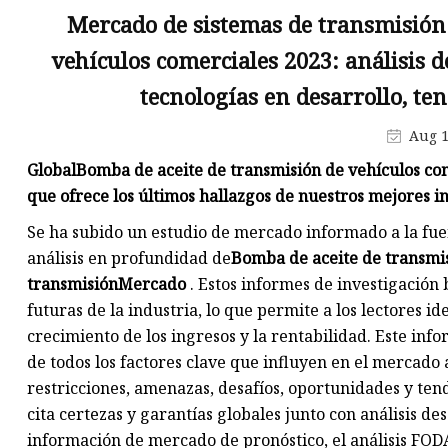
ANILLO DE PISTÓN
Mercado de sistemas de transmisión
Bobina de encendido
vehículos comerciales 2023: análisis d
BUJIAS DENSO
tecnologías en desarrollo, te
Aug 1
Global
Bomba de aceite de transmisión de vehículos com
que ofrece los últimos hallazgos de nuestros mejores i
Se ha subido un estudio de mercado informado a la fue
análisis en profundidad de
Bomba de aceite de transmis
transmisión
Mercado
. Estos informes de investigación
futuras de la industria, lo que permite a los lectores i
crecimiento de los ingresos y la rentabilidad. Este inf
de todos los factores clave que influyen en el mercado a
restricciones, amenazas, desafíos, oportunidades y tend
cita certezas y garantías globales junto con análisis de
información de mercado de pronóstico, el análisis FOD