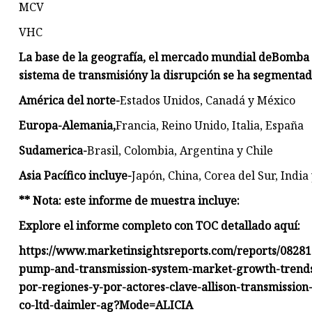
MCV
VHC
La base de la geografía, el mercado mundial de
Bomba d
sistema de transmisión
y la disrupción se ha segmentad
América del norte-
Estados Unidos, Canadá y México
Europa-Alemania,
Francia, Reino Unido, Italia, España
Sudamerica-
Brasil, Colombia, Argentina y Chile
Asia Pacífico incluye-
Japón, China, Corea del Sur, India 
** Nota: este informe de muestra incluye:
Explore el informe completo con TOC detallado aquí
:
https://www.marketinsightsreports.com/reports/08281
pump-and-transmission-system-market-growth-trends-a
por-regiones-y-por-actores-clave-allison-transmissio
co-ltd-daimler-ag?Mode=ALICIA