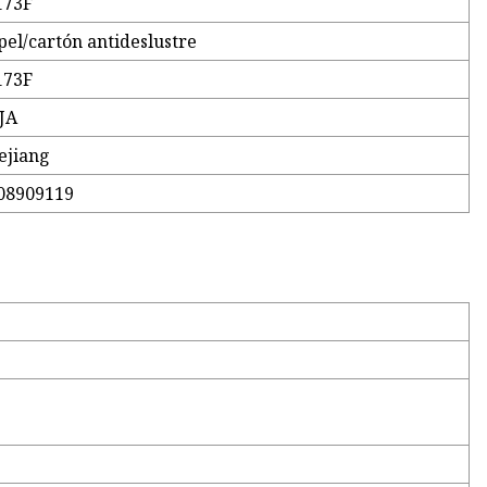
173F
pel/cartón antideslustre
173F
JA
ejiang
08909119