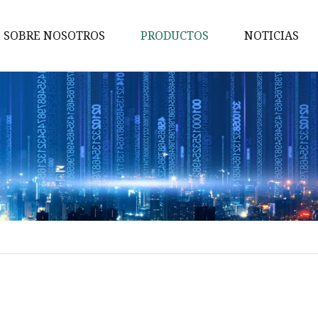
SOBRE NOSOTROS
PRODUCTOS
NOTICIAS
Bomba de agua
BUJIAS BOSCH
Bomba de aceite para Honda
Bujía para BMW
Árbol de levas
Bomba de aceite
Bomba de combustible
Cigüeñal
Bujías