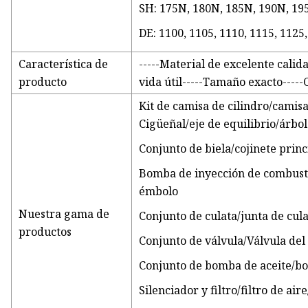
SH: 175N, 180N, 185N, 190N, 19
DE: 1100, 1105, 1110, 1115, 1125
Característica de
-----Material de excelente calida
producto
vida útil-----Tamaño exacto-----
Kit de camisa de cilindro/camisa
Cigüeñal/eje de equilibrio/árbol
Conjunto de biela/cojinete princ
Bomba de inyección de combusti
émbolo
Nuestra gama de
Conjunto de culata/junta de cul
productos
Conjunto de válvula/Válvula del
Conjunto de bomba de aceite/b
Silenciador y filtro/filtro de air