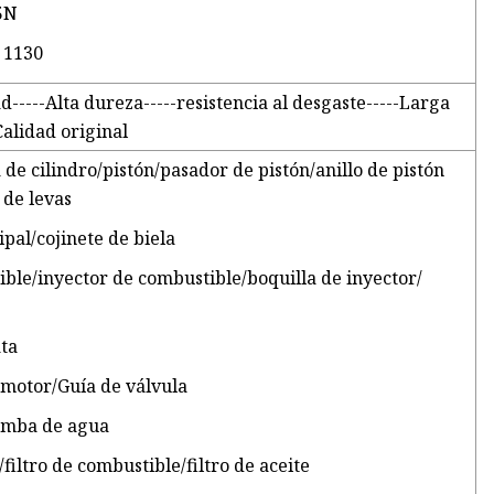
5N
, 1130
d-----Alta dureza-----resistencia al desgaste-----Larga
Calidad original
 de cilindro/pistón/pasador de pistón/anillo de pistón
 de levas
ipal/cojinete de biela
ble/inyector de combustible/boquilla de inyector/
ata
 motor/Guía de válvula
omba de agua
e/filtro de combustible/filtro de aceite