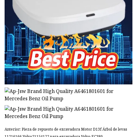
Anterior: Pieza de repuesto de excavadora Motor D13f Árbol de levas
11216166 Volvo21154172 para excavadora Volvo EC380