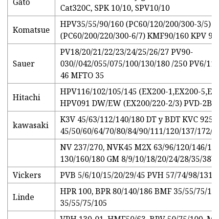
Gato
Cat320C, SPK 10/10, SPV10/10
HPV35/55/90/160 (PC60/120/200/300-3/5) 
Komatsue
(PC60/200/220/300-6/7) KMF90/160 KPV 90/
PV18/20/21/22/23/24/25/26/27 PV90-
Sauer
030//042/055/075/100/130/180 /250 PV6/1
46 MFTO 35
HPV116/102/105/145 (EX200-1,EX200-5,EX3
Hitachi
HPV091 DW/EW (EX200/220-2/3) PVD-2B 3
K3V 45/63/112/140/180 DT y BDT KVC 925/
kawasaki
45/50/60/64/70/80/84/90/111/120/137/172/2
NV 237/270, NVK45 M2X 63/96/120/146/15
130/160/180 GM 8/9/10/18/20/24/28/35/38V
Vickers
PVB 5/6/10/15/20/29/45 PVH 57/74/98/131/
HPR 100, BPR 80/140/186 BMF 35/55/75/1
Linde
35/55/75/105