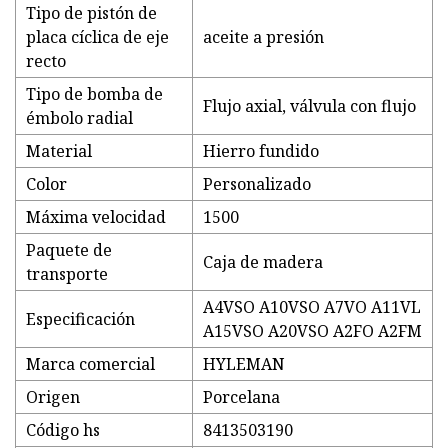
Tipo de pistón de
placa cíclica de eje
aceite a presión
recto
Tipo de bomba de
Flujo axial, válvula con flujo
émbolo radial
Material
Hierro fundido
Color
Personalizado
Máxima velocidad
1500
Paquete de
Caja de madera
transporte
A4VSO A10VSO A7VO A11VL
Especificación
A15VSO A20VSO A2FO A2FM
Marca comercial
HYLEMAN
Origen
Porcelana
Código hs
8413503190