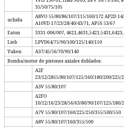
VPH 130-01, HMF50/63, BPV 50/75/100, M
35/50/75/105
A8VO 55/80/86/107/115/160/172 AP2D 14/21
uchida
A10VD 17/23/28/40/43/71, AP5S 53/67
Eaton
3331-006/007, 4621,4631,5421,5431,6423,7
Lieb
LPVD64/75/90/100/125/140/150
Yuken
A37/45/56/70/90/140
Bomba/motor de pistones axiales doblados:
A2F
23/12/2855/80/107/125/160/180/200/225/25
A3V 55/80/107
A2FO
10/12/16/23/28/56/63/80/90/107/125/180/20
A7V 55/80/107/160/225/250/355/500/550
A8V 55/80/107/160/355/500