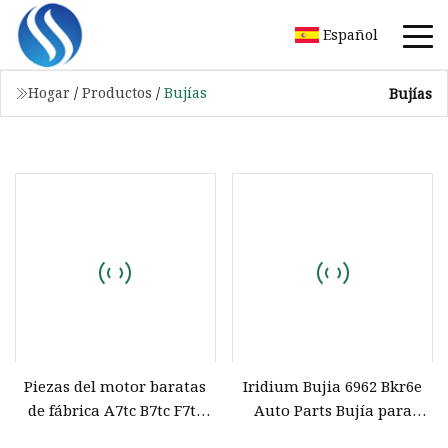
Español
Hogar
/
Productos
/
Bujías
Bujías
Piezas del motor baratas
Iridium Bujia 6962 Bkr6e
de fábrica A7tc B7tc F7tc
Auto Parts Bujía para
Bujía para motocicleta
automóvil japonés