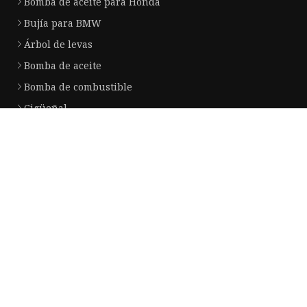
Bomba de aceite para Honda
Bujía para BMW
Árbol de levas
Bomba de aceite
Bomba de combustible
Cigüeñal
Bujías
ANILLO DE PISTÓN
Empresa socia
Copyright © es.proformint.com, Todos los derechos reservados.
Privacy
Policy
Correo electrónico
shawn@proformint.com