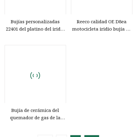
Bujías personalizadas
Reeco calidad OE D8ea
22401 del platino del iridio
motocicleta iridio bujía de
de las piezas de automóvil
platino para
de alta calidad
Honda/YAMAHA/Suzuki/Bajaj
Bujía de cerámica del
quemador de gas de la
bujía del calentador de
agua del alúmina da alta