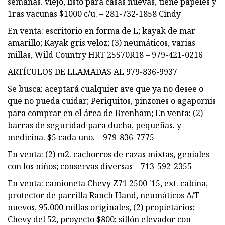
semanas. viejo, listo para casas nuevas, tiene papeles y
1ras vacunas $1000 c/u. – 281-732-1858 Cindy
En venta: escritorio en forma de L; kayak de mar
amarillo; Kayak gris veloz; (3) neumáticos, varias
millas, Wild Country HRT 25570R18 – 979-421-0216
ARTÍCULOS DE LLAMADAS AL 979-836-9937
Se busca: aceptará cualquier ave que ya no desee o
que no pueda cuidar; Periquitos, pinzones o agapornis
para comprar en el área de Brenham; En venta: (2)
barras de seguridad para ducha, pequeñas. y
medicina. $5 cada uno. – 979-836-7775
En venta: (2) m2. cachorros de razas mixtas, geniales
con los niños; conservas diversas – 713-592-2355
En venta: camioneta Chevy Z71 2500 '15, ext. cabina,
protector de parrilla Ranch Hand, neumáticos A/T
nuevos, 95.000 millas originales, (2) propietarios;
Chevy del 52, proyecto $800; sillón elevador con