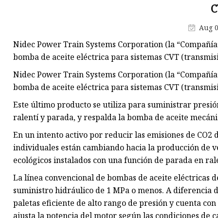
ANILLO DE PISTÓN
C
Bobina de encendido
Aug 0
BUJIAS DENSO
Nidec Power Train Systems Corporation (la “Compañía”
bomba de aceite eléctrica para sistemas CVT (transmis
Nidec Power Train Systems Corporation (la “Compañía”
bomba de aceite eléctrica para sistemas CVT (transmis
Este último producto se utiliza para suministrar presi
ralentí y parada, y respalda la bomba de aceite mecán
En un intento activo por reducir las emisiones de CO2 d
individuales están cambiando hacia la producción de ve
ecológicos instalados con una función de parada en rale
La línea convencional de bombas de aceite eléctricas 
suministro hidráulico de 1 MPa o menos. A diferencia 
paletas eficiente de alto rango de presión y cuenta con
ajusta la potencia del motor según las condiciones de 