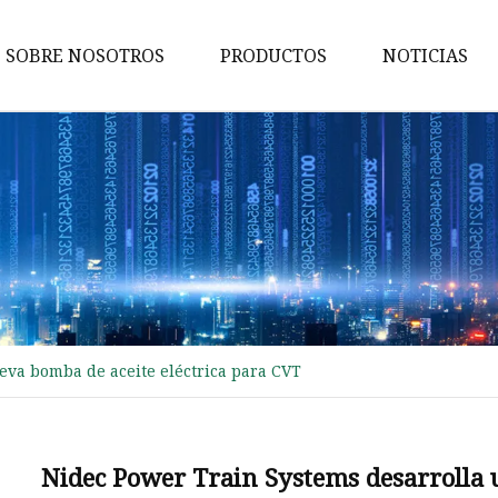
SOBRE NOSOTROS
PRODUCTOS
NOTICIAS
Bomba de agua
BUJIAS BOSCH
Bomba de aceite para Honda
Bujía para BMW
Árbol de levas
Bomba de aceite
va bomba de aceite eléctrica para CVT
Bomba de combustible
Cigüeñal
Bujías
Nidec Power Train Systems desarrolla 