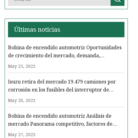
Últimas noticias
Bobina de encendido automotriz Oportunidades
de crecimiento del mercado, demanda,
tendencias, análisis de la industria y pronósticos
May 25, 2023
para 2032
Isuzu retira del mercado 19.479 camiones por
corrosión en los fusibles del interruptor de
encendido
May 26, 2023
Bobina de encendido automotriz Análisis de
mercado Panorama competitivo, factores de
crecimiento, ingresos
May 27, 2023