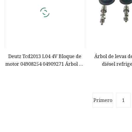
Deutz Tcd2013 L04 4V Bloque de
Árbol de levas d
motor 04908254 04909271 Árbol de
diésel refrig
levas
Primero
1