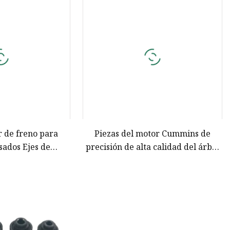
r de freno para
Piezas del motor Cummins de
ados ​​Ejes de
precisión de alta calidad del árbol
s de separación
de levas (4298628)
no S