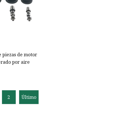
e piezas de motor
erado por aire
2
Último