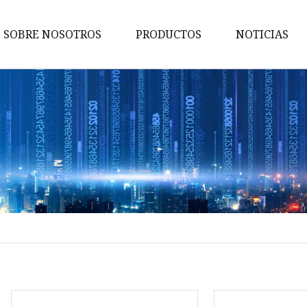
SOBRE NOSOTROS
PRODUCTOS
NOTICIAS
Bomba de agua
BUJIAS BOSCH
Bomba de aceite para Honda
Bujía para BMW
Árbol de levas
Bomba de aceite
Bomba de combustible
Cigüeñal
Bujías