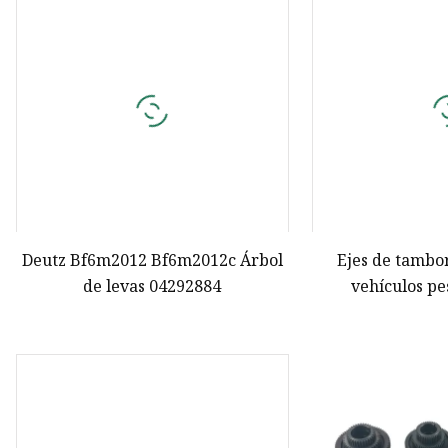
ANILLO DE PISTÓN
Bobina de encendido
BUJIAS DENSO
Deutz Bf6m2012 Bf6m2012c Árbol
Ejes de tambo
de levas 04292884
vehículos pes
expansión Eje
Fre