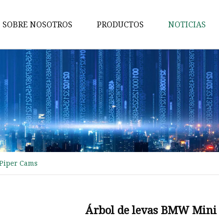
SOBRE NOSOTROS
PRODUCTOS
NOTICIAS
Bomba de agua
BUJIAS BOSCH
Bomba de aceite para Honda
Bujía para BMW
Árbol de levas
Bomba de aceite
 Piper Cams
Bomba de combustible
Cigüeñal
Bujías
Árbol de levas BMW Mini 