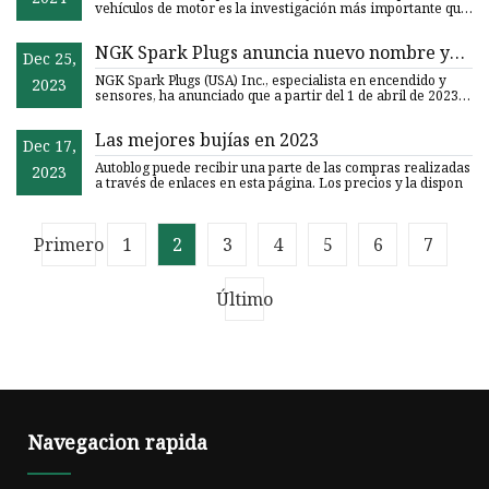
vehículos de motor es la investigación más importante que
contiene
NGK Spark Plugs anuncia nuevo nombre y
Dec 25,
logotipo de empresa
NGK Spark Plugs (USA) Inc., especialista en encendido y
2023
sensores, ha anunciado que a partir del 1 de abril de 2023,
el n
Las mejores bujías en 2023
Dec 17,
Autoblog puede recibir una parte de las compras realizadas
2023
a través de enlaces en esta página. Los precios y la dispon
Primero
1
2
3
4
5
6
7
Último
Navegacion rapida