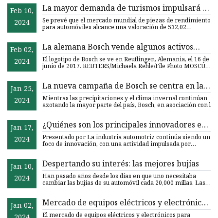
La mayor demanda de turismos impulsará el
Feb 10,
mercado de piezas de rendimiento para
Se prevé que el mercado mundial de piezas de rendimiento
2024
automóviles a 532,02 millones de dólares en
para automóviles alcance una valoración de 532,02
millones de d
2032
La alemana Bosch vende algunos activos
Feb 02,
rusos al holding S8 Capital
El logotipo de Bosch se ve en Reutlingen, Alemania, el 16 de
2024
junio de 2017. REUTERS/Michaela Rehle/File Photo MOSCÚ,
28
La nueva campaña de Bosch se centra en la
Jan 25,
innovación de las escobillas limpiaparabrisas
Mientras las precipitaciones y el clima invernal continúan
2024
de rendimiento nocturno
azotando la mayor parte del país, Bosch, en asociación con l
¿Quiénes son los principales innovadores en
Jan 17,
bujías ICE para la industria automotriz?
Presentado por La industria automotriz continúa siendo un
2024
foco de innovación, con una actividad impulsada por
estrictas
Despertando su interés: las mejores bujías
Jan 10,
Han pasado años desde los días en que uno necesitaba
2024
cambiar las bujías de su automóvil cada 20,000 millas. Las
máquin
Mercado de equipos eléctricos y electrónicos
Jan 02,
para vehículos de motor 2023
El mercado de equipos eléctricos y electrónicos para
2024