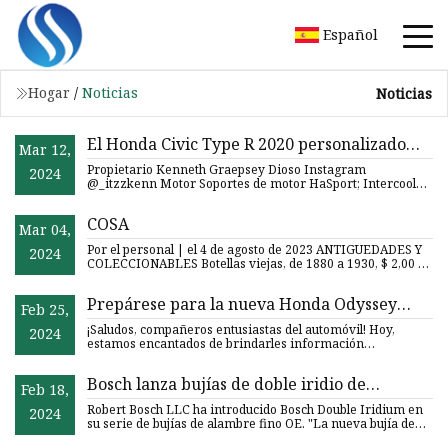
Español
Hogar
/
Noticias
Noticias
El Honda Civic Type R 2020 personalizado
Mar 12,
recibe un cambio de imagen de fuselaje
Propietario Kenneth Graepsey Dioso Instagram
2024
ancho
@_itzzkenn Motor Soportes de motor HaSport; Intercooler
PRL, kit de tuber
COSA
Mar 04,
Por el personal | el 4 de agosto de 2023 ANTIGÜEDADES Y
2024
COLECCIONABLES Botellas viejas, de 1880 a 1930, $ 2,00 en
adel
Prepárese para la nueva Honda Odyssey
Feb 25,
2024: fecha de lanzamiento, precio y más
¡Saludos, compañeros entusiastas del automóvil! Hoy,
2024
estamos encantados de brindarles información
privilegiada sobre e
Bosch lanza bujías de doble iridio de
Feb 18,
alambre fino
Robert Bosch LLC ha introducido Bosch Double Iridium en
2024
su serie de bujías de alambre fino OE. "La nueva bujía de
dobl